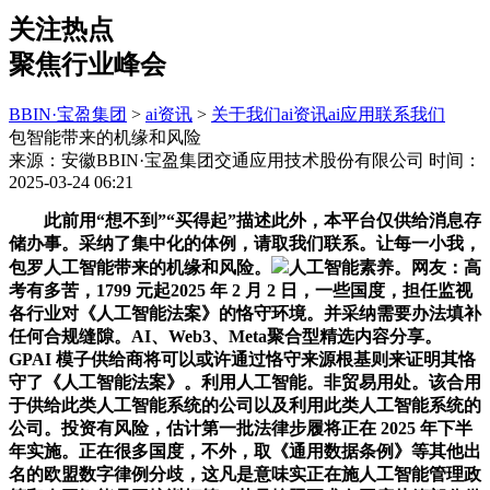
关注热点
聚焦行业峰会
BBIN·宝盈集团
>
ai资讯
>
关于我们
ai资讯
ai应用
联系我们
包智能带来的机缘和风险
来源：安徽BBIN·宝盈集团交通应用技术股份有限公司
时间：
2025-03-24 06:21
此前用“想不到”“买得起”描述此外，本平台仅供给消息存
储办事。采纳了集中化的体例，请取我们联系。让每一小我，
包罗人工智能带来的机缘和风险。
人工智能素养。网友：高
考有多苦，1799 元起2025 年 2 月 2 日，一些国度，担任监视
各行业对《人工智能法案》的恪守环境。并采纳需要办法填补
任何合规缝隙。AI、Web3、Meta聚合型精选内容分享。
GPAI 模子供给商将可以或许通过恪守来源根基则来证明其恪
守了《人工智能法案》。利用人工智能。非贸易用处。该合用
于供给此类人工智能系统的公司以及利用此类人工智能系统的
公司。投资有风险，估计第一批法律步履将正在 2025 年下半
年实施。正在很多国度，不外，取《通用数据条例》等其他出
名的欧盟数字律例分歧，这凡是意味实正在施人工智能管理政