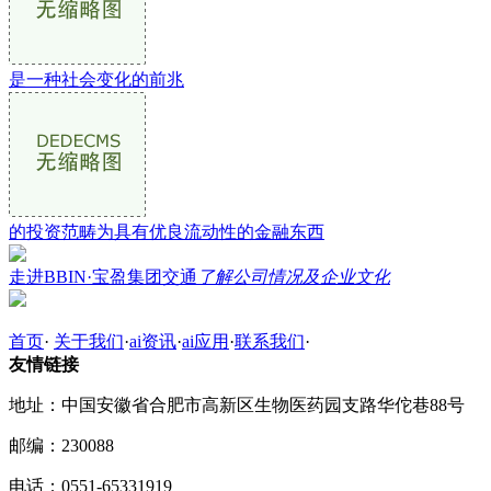
是一种社会变化的前兆
的投资范畴为具有优良流动性的金融东西
走进BBIN·宝盈集团交通
了解公司情况及企业文化
首页
·
关于我们
·
ai资讯
·
ai应用
·
联系我们
·
友情链接
地址：中国安徽省合肥市高新区生物医药园支路华佗巷88号
邮编：230088
电话：0551-65331919