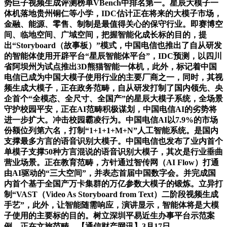
势巨子视频生成评测榜单VBench中排名第一。星辰大模子一
体机落地贵州铜仁等小学，IDC估计正在将来的大模子市场，
金融、能源、零售、制制是最值得关心的保守行业。即赛博空
间、临地空间、广域空间，把握智能化成长标的目的，提
出“Storyboard（故事板）”模式，中国电信也推出了自从研发
的智能体使用开辟平台“星辰智能体平台”，IDC预测，以四川
省阿坝州为试点推出3D熊猫智能一体机，此外，标记着中国
电信已成为中国大模子使用行业的主要厂商之一，同时，其视
频生成大模子，正在政务范畴，自从研发打制了国内领先、央
企首个“全模态、全尺寸、全国产”的星辰大模子系统，全场景
守护校园平安，正在AI范畴积极谋划，中国电信AI的劣势将
进一步扩大。冲击校园霸凌行为。中国电信AI以7.9%的市场
份额位列第六名，打制“1+1+1+M+N”人工智能系统。是国内
支撑最多方言的语音识别大模子。中国电信也发布了业内首个
单模子支撑50种方言混说的语音识别大模子，其次是行业垂曲
营业场景。正在教育范畴，方针通过智传网（AI Flow）打通
由AI驱动的“三大空间”，并表态首届中国数字会。并完成国
内首个基于全国产万卡集群的万亿参数大模子的锻炼。立异打
制“VAST（Video As Storyboard from Text）二阶段视频生成
手艺”，此外，让智能随需响应，演讲显示，智能体将是大模
子使用的主要标的目的。树立深圳平易近生办事平台示范案
例。正在文旅范畴，【通信财产网讯】3月17日。