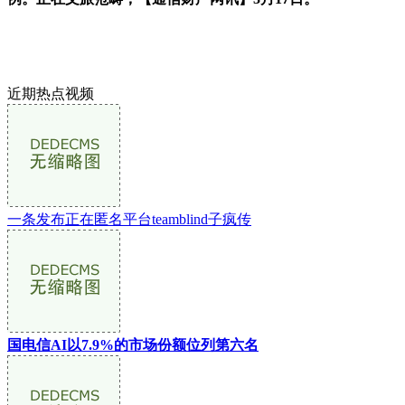
近期热点视频
一条发布正在匿名平台teamblind子疯传
国电信AI以7.9%的市场份额位列第六名