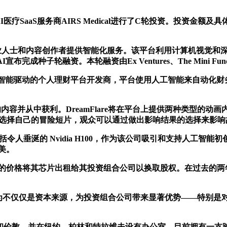
es联合对韩国AI医疗SaaS服务商AIRS Medical进行了C轮投资。
家、专业人士和内容创作者提供智能化服务。该平台利用计算机视觉
子轮融资。本轮融资由Ex Ventures、The Mini Fund和Un
是一家人工智能驱动的个人理财平台开发商，平台使用人工智能来自动
的内容并从中获利。DreamFlare将在平台上提供两种类型的动
动式选择自己的冒险短片，观众可以通过做出影响结果的选择来影
U，包括令人垂涎的 Nvidia H100，作为该公司吸引和支持人工智
媲美。
的价格将其芯片出租给其投资组合公司以换取股权。在过去的两年
定位为不仅仅是资本来源，为投资组合公司带来显著优势——特别
金山和伦敦，并在纽约、柏林和特拉维夫设有办公室，目前拥有一