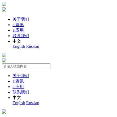
关于我们
ai资讯
ai应用
联系我们
中文
English
Russian
关于我们
ai资讯
ai应用
联系我们
中文
English
Russian