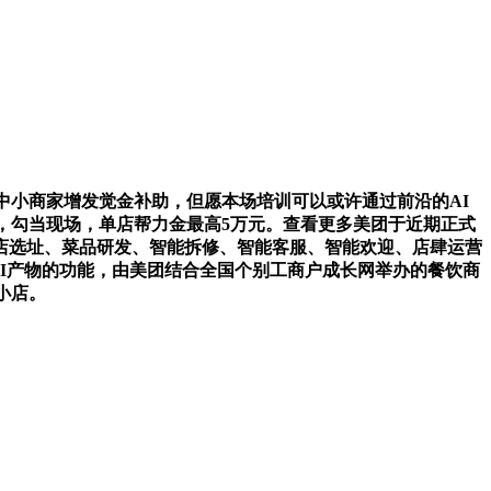
小商家增发觉金补助，但愿本场培训可以或许通过前沿的AI
，勾当现场，单店帮力金最高5万元。查看更多美团于近期正式
店选址、菜品研发、智能拆修、智能客服、智能欢迎、店肆运营
AI产物的功能，由美团结合全国个别工商户成长网举办的餐饮商
小店。