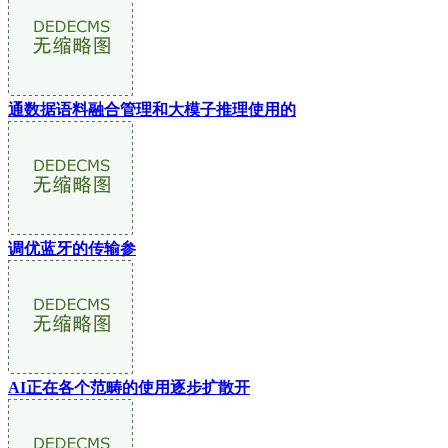
通数据语料融合管理和大模子推理使用的
调优蓝牙的传输参
AI正在各个范畴的使用逐步扩散开