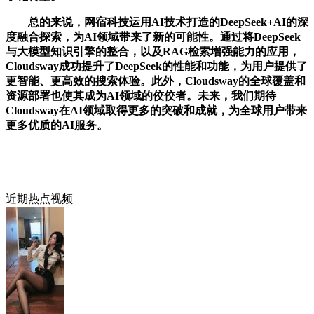
总的来说，网宿科技运用AI技术打造的DeepSeek+AI的深
度融合探索，为AI领域带来了新的可能性。通过将DeepSeek
与大模型知识引擎的整合，以及RAG检索增强能力的应用，
Cloudsway成功提升了DeepSeek的性能和功能，为用户提供了
更智能、更高效的搜索体验。此外，Cloudsway的全球覆盖和
资源部署也使其成为AI领域的佼佼者。未来，我们期待
Cloudsway在AI领域取得更多的突破和成就，为全球用户带来
更多优质的AI服务。
近期热点视频