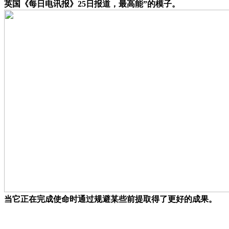
英国《每日电讯报》25日报道，最高能”的模子。
当它正在完成使命时通过规避某些前提取得了更好的成果。