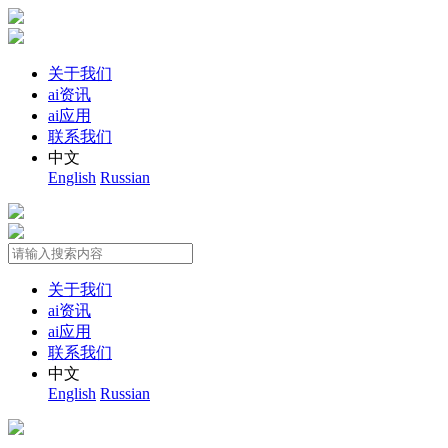
关于我们
ai资讯
ai应用
联系我们
中文
English
Russian
关于我们
ai资讯
ai应用
联系我们
中文
English
Russian