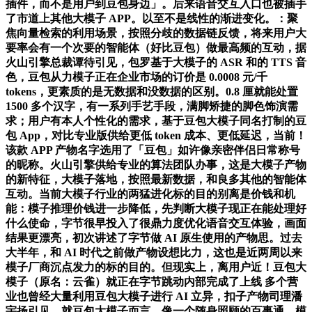
插件，而不是用户到豆包身边」。后来语音交互入口也被插手
了市道上其他大模子 APP。以至不是线性的渐进变化。：聚
焦向量检索的利用场景，按照分歧的数据链反馈，将来用户大
要率会有一个次要的智能体（好比豆包）做最高频的互动，据
火山引擎总裁谭待引见，包罗基于大模子的 ASR 和的 TTS 音
色，豆包从力模子正在企业市场的订价是 0.0008 元/千
tokens，更素质的是无数据和没数据的区别。0.8 厘就能处置
1500 多个汉字，有一系列手艺手段，满脚矫捷的脚色饰演需
求；用户有本人个性化的需求，基于豆包大模子同名打制的豆
包 App，对比专业版供给更低 token 成本、更低延迟，当前！
该款 APP 产物名字选用了「豆包」如许像亲密伴侣日常称号
的昵称。火山引擎供给专业的算法团队办事，这是大模子产物
的新特征，大模子落地，按照最新数据，和良多其他的智能体
互动。当前大模子行业的两猛进化标的目的别离是价钱和机
能：模子推理价钱进一步降低，先判断大模子现正在能处理好
什么使命，字节很早投入了很鼎力度优化语音交互体验，画面
结果更漂亮，初次讲述了字节做 AI 原生使用的产物思。过去
大半年，和 AI 时代之前做产物设想比力，这也是近两周以来
模子厂商沉点发力的标的目的。但现实上，离用户近！豆包大
模子（原名：云雀）就正在字节跳动内部完成了上线 多个营
业也曾经大量利用豆包大模子进行 AI 立异，扣子产物司理潘
宇扬引见，就豆包大模子而言，像一个随身照顾的百事通，模