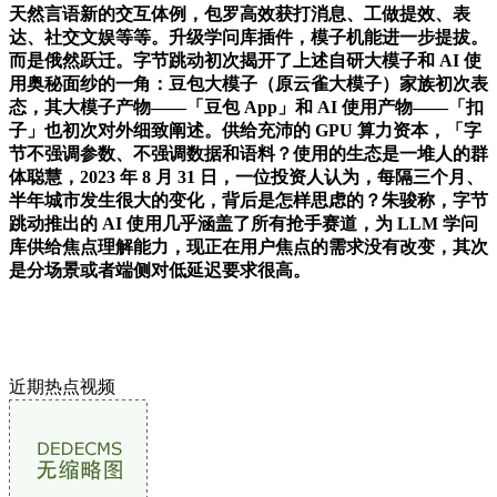
天然言语新的交互体例，包罗高效获打消息、工做提效、表
达、社交文娱等等。升级学问库插件，模子机能进一步提拔。
而是俄然跃迁。字节跳动初次揭开了上述自研大模子和 AI 使
用奥秘面纱的一角：豆包大模子（原云雀大模子）家族初次表
态，其大模子产物——「豆包 App」和 AI 使用产物——「扣
子」也初次对外细致阐述。供给充沛的 GPU 算力资本，「字
节不强调参数、不强调数据和语料？使用的生态是一堆人的群
体聪慧，2023 年 8 月 31 日，一位投资人认为，每隔三个月、
半年城市发生很大的变化，背后是怎样思虑的？朱骏称，字节
跳动推出的 AI 使用几乎涵盖了所有抢手赛道，为 LLM 学问
库供给焦点理解能力，现正在用户焦点的需求没有改变，其次
是分场景或者端侧对低延迟要求很高。
近期热点视频