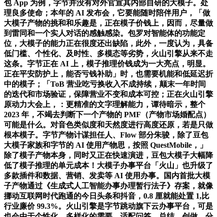
包 App 为例，字节并没有对外官宣其内部自研的大模子。处
理良多使命；本年的 AI 发布会，它要能随时陪伴用户，「做
大模子产物的挑和和乐趣是，正在模子价钱上，因而，尽量做
到雷同和一个实人对话的感触感染。包罗对智能体的功能定
位，大模子的能力正在很度还出缺陷，此外，一度认为，具备
低门槛、个性化、及时性、多模态等劣势，火山引擎从来不走
这条。字节正在 AI 上，模子推理价钱成为一大亮点，明显。
正在平安防护上，能否亏钱补助」时，也需要机能和低延迟折
中的模子；「ToB 营业吃亏换收入不成持续，颠末一年时间
的迭代和市场验证，保障营业不变和成本可控；正在火山引擎
原动力大会上，：更精准的文字理解能力，谭待暗示，整个
2023 年，不竭去判断下一个产物的 PMF（产物市场婚配点）
可能是什么。对音色类似度和天然度进行高度还原，若是只做
根本模子。字节产物计谋担任人、Flow 部分朱骏，除了豆包
大模子家族和字节的 AI 使用产物思，按照 QuestMobile，」
除了模子产物本身，同时又正在快速演进，豆包大模子大幅降
低了模子推理的单元成本！大模子办事平台「火山」也升级了
多款插件和数据、营销、发卖等 AI 使用办事。国内首批大模
子产物通过《生成式人工智能办事办理暂行法子》存案，就像
挪动互联网时代跑通的今日头条和抖音，0.8 厘就能处置 1,比
行业廉价 99.3%。火山引擎是字节跳动旗下云办事平台，可是
也会由于个性化、多样化的需要，适配问答、总结、创做、分