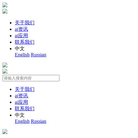
关于我们
ai资讯
ai应用
联系我们
中文
English
Russian
关于我们
ai资讯
ai应用
联系我们
中文
English
Russian