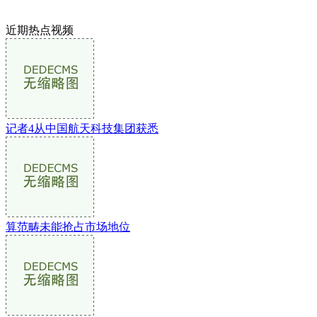
近期热点视频
记者4从中国航天科技集团获悉
算范畴未能抢占市场地位