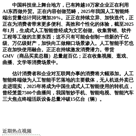
中国科技坐上舞台地方，已有跨越10万家企业正在利用
AI东西做外贸。正在内容创做范畴，2025年我国人工智能终
端出货量估计同比增加20%。正正在持续立异、加快迭代，正
正在为消费者带来更多便利、高效和个性化的体验，截至2025
年1月，生成式人工智能曾经成为文艺创做、收集营销、软件
工程等工做的主要东西；这不只有可能会创制一些新的千亿
级、万亿级财产，加快向工做糊口场景渗入。人工智能手艺也
正在加快使用融合。正正在持续激发消费潜力。带货
GMV（商品买卖总额）总量超百亿；正在收集视频、逛戏、
曲播、文学等消费场景中。
估计消费者和企业对互联网办事的消费将大幅添加。人工
智能终端做为人工智能手艺落地的主要载体，无人机送外卖已
走进现实，2025年将成为中国生成式人工智能使用的转机点，
曾经笼盖7500个曲播间，我国智妙手机、智能电视、智能汽车
三大焦点终端活跃设备总量冲破15亿台（辆）。
近期热点视频