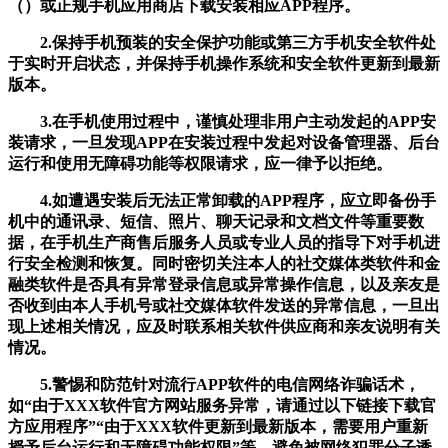
（）或正规手机应用商店下载安装相应APP程序。
2.保持手机预装的安全保护功能或第三方手机安全软件处
于实时开启状态，并保持手机操作系统和安全软件更新到最新
版本。
3.在手机使用过程中，谨慎处理非用户主动发起的APP安
装请求，一旦发现APP在安装过程中发起对设备管理器、后台
运行和使用无障碍功能等权限请求，应一律予以拒绝。
4.如遭遇安装后无法正常卸载的APP程序，应立即备份手
机中的通讯录、短信、照片、聊天记录和文档文件等重要数
据，在手机生产商售后服务人员或专业人员的指导下对手机进
行安全检测和恢复。同时密切关注本人的社交媒体类软件和金
融类软件是否具有异常登录信息或异常操作信息，以及亲友是
否收到由本人手机号或社交媒体软件发送的异常信息，一旦出
现上述相关情况，应及时联系相关软件供应商和亲友说明有关
情况。
5.警惕和防范针对流行APP软件的电信网络诈骗话术，
如“由于XXX软件官方网站服务异常，请通过以下链接下载官
方应用程序”“由于XXX软件更新到最新版本，需要用户重新
授予后台运行和无障碍功能权限”等，避免被网络犯罪分子诱