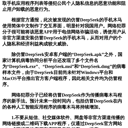
取手机应用程序列表等侵犯公民个人隐私信息的恶意功能和阻
止用户卸载的恶意行为。
根据官方通报，此次被发现的仿冒DeepSeek的手机木马
使用简体中文制作了交互界面，明显针对我国用户。网络犯罪
分子很可能将该恶意APP用于电信网络诈骗活动，诱使用户从
非官方渠道安装仿冒DeepSeek的手机木马，从而对用户的个
人隐私和经济利益构成较大威胁。
除仿冒DeepSeek安卓客户端的“DeepSeek.apk”之外，国
家计算机病毒协同分析平台还发现了多个文件名
为“DeepSeek.exe”、“DeepSeek.msi”和“DeepSeek.dmg”的病毒
样本文件，由于DeepSeek目前尚未针对Windows平台和
MacOS平台推出官方客户端程序，因此相关文件均为仿冒程
序。
网络犯罪分子已经将仿冒DeepSeek作为传播病毒木马程
序的新手法。预计未来一段时间内，包括仿冒DeepSeek在内
的各种人工智能应用程序的病毒木马将持续增加。
1.不要从短信、社交媒体软件、网盘等非官方渠道传播的
网络链接或二维码下载APP程序，仅通过DeepSeek官方网站