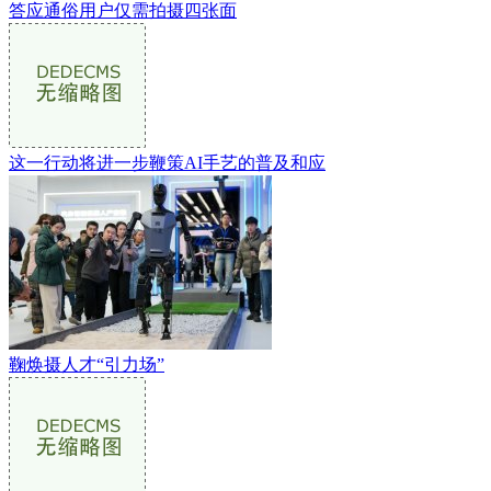
答应通俗用户仅需拍摄四张面
这一行动将进一步鞭策AI手艺的普及和应
鞠焕摄人才“引力场”