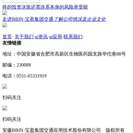
终的投资决策还需连系本身的风险承受能
走进BBIN·宝盈集团交通
了解公司情况及企业文化
首页
·
关于我们
·
ai资讯
·
ai应用
·
联系我们
·
友情链接
地址：中国安徽省合肥市高新区生物医药园支路华佗巷88号
邮编：230088
电话：0551-65331919
扫码关注
扫码关注
安徽BBIN·宝盈集团交通应用技术股份有限公司 版权所有