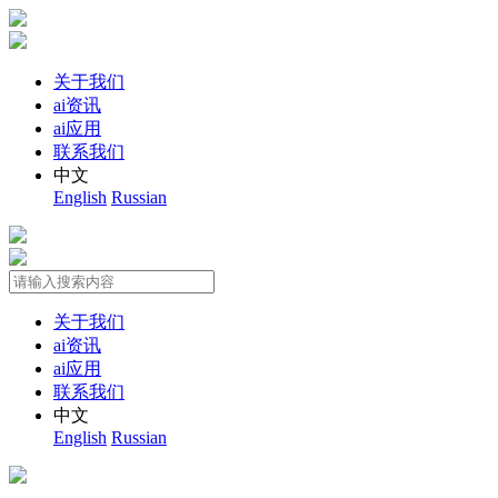
关于我们
ai资讯
ai应用
联系我们
中文
English
Russian
关于我们
ai资讯
ai应用
联系我们
中文
English
Russian