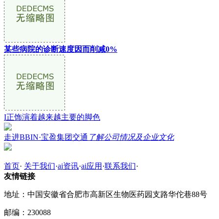
某些病院的诊断速度因而削减0%
I正饰演着越来越主要的脚色
走进BBIN·宝盈集团交通
了解公司情况及企业文化
首页
·
关于我们
·
ai资讯
·
ai应用
·
联系我们
·
友情链接
地址：中国安徽省合肥市高新区生物医药园支路华佗巷88号
邮编：230088