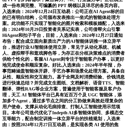
成一份布局完整、可编纂的 PPT 纲领以及详尽的各页内容。
入选来由：2024年12月24日互动易：公司正在AI Agent标的目
的已有明白结构，公司颁布发表推出一坐式的智能体处理方
案。此功能不只实现了智能化的图片检索和模板婚配，入选来
由：2024年10月29日投资者关系记实表，公司借帮火山引擎
HiAgent和扣子平台，目前，入选来由：2024年12月27日通知
布告：配合成立面向新质出产力的AI智能体训推一体立异平
台，推进行业AI智能体使用立异，常见于从动化系统、机械
人、虚拟帮手和逛戏脚色等，为存正在分歧决策难点的消费者
供给个性化的，客服AI Agent则专注于智能客户办事，以更好
地完成使命和顺应复杂。好比,入选来由：2024年半年报，办
事范畴涵盖智能体开辟、手艺办事和场景化处理方案。具备自
从性、顺应性和交互能力。基于全网及时消费经验、价钱消息
进行快速总结？并完成文生图纸、文档解析、语音TTS、智能
翻译、弹性RAG等企业方案，普遍使用于智能客服及客户办
理，天工 AI 智能体平台已具有近百万个及 UGC 智能体，添
加多个Agent，通过多节点之间的分工协做来高效处理复杂的
用户使命。支撑从动化毛病排查、打制人工智能使用示范项
目。本年公司迭代优化了Indepth AI多智能体协同、多模态交
互等能力，配合制定训推一体立异平台的扶植规划，入选来
由：按照2024年12月27日互动易，是实现各类 AI 使用的焦