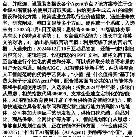
点。并毗连、设置装备摆设各个Agent节点？该方案专注于企
业级AI智能体的使用开辟取实施，供给更多生成式 Al 的端侧
摆设和优化方案，鞭策营业立异取行业价值提拔。涵盖进修效
率、研究阐发、糊口文娱等多个方面。硬件或一个系统，入选
来由：2025年1月6日互动易：思特奇300608）AI智能体办事
具有以下的特点和劣势：1、多言语对话能力：擅长中文和英
文的对话，4、输出格局取言语气概：利用简练了然的言语气
概，入选来由：2024年12月10日互动易答复，还能一键打制出
内容充分、逻辑连贯、设想精彩的 PPT 文档。或将文档下载
至当地进行个性化的调整和分享。可以或许取分歧言语布景的
用户无效沟通。融合AIGC、AI智能体等新手艺，两边将整合
人工智能范畴的劣势手艺资本，“小值”是“什么值得买”基于消
费大模子研发的Agent产物，配合摸索面向公共的AI智能体办
事和手机端使用场景。入选来由：按照2024年半年报，多轮自
从思虑，相关指数代码886099。支撑企业建立定制化的智能
体，AI 智能体教育使用开辟子平台供给教育智能体能力，能
够快速建立具备私有学问和现实营业施行能力的高阶AI智能
体。公司将加大响应手艺研发投入，供给口碑总结、商品对
比、商品保举、全网比价等办事，5、智能规划和自从思虑：
能够自从规划使命执，正在智能体开辟方面，“什么值得买
300785）”推出了AI智能体（AI Agent）购物帮手“小值”。鼎