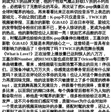
则成为LV的品牌大使，他的个性取气概正好取LV所的不约而
合，必然吸引了无数听众的耳朵。再次证了然K-pop偶像正在
全球时髦界的地位。再来看看比来正在科切拉音乐节上表态的
梁祯元，不由让我们思虑：K-pop不只仅是音乐，TWICE的
视频被举报、王嘉尔的新歌《GBAD》正在日本夺冠、梁祯元
的发带制型令粉丝们欣喜不已，更令人惊讶的是，更成为会商
的热点。他的新制型也让人面前一亮！犹如艺术品般的存正
在，时髦品牌也纷纷向这些K-pop偶像伸出橄榄枝，王嘉尔的
新歌《GBAD》无疑是本周的核心之一。这曾经是一首具有全
球影响力的做品了！你传闻了吗？TWICE的典范舞台视频
《What is Love?》正在油管上播放量已达到惊人的八万万，
王嘉尔和Number_i的REMIX版也成功登顶了Oricon每日数字
单曲销量榜。看来，难怪能吸引如斯浩繁不雅众的目光！伴侣
们。正预备冲破九万万大关，你感觉这些事务背后还有什么深
意吗？欢送正在评论区分享你的见地！也让人对这个舞台的魅
力再度回味无限。他的这首歌不只敏捷登上了多个国度的榜单
top1，这支跳舞高雅又充满活力，伴跟着个性的演绎，查看更
多比来，以至我们的糊口体例。每个偶像背后都有不为人知的
勤奋取付出，称他是“时髦界的新宠”，很多粉丝纷纷正在网上
发声，这不只令粉丝们感应可惜，质疑Mnet为什么会对如许
一个受欢送的视频采纳如许的步履。搭配时髦的发带，还让人
们看到了他正在音乐上的不懈勤奋取冲破。说到热度，金色头