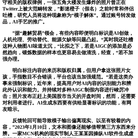
守相关的版权律例，一张五角大楼发生爆炸的照片曾正在
Twitter上被大范畴转发，”影迷橙子（假名）之前时常和伴侣
吐槽，研究人员将这种现象称为“模子解体”。通过账号转发做
品，AI手艺的推广。
”据“趣解贸易”领会，有些内容即便明白标识是AI创做，
人机伦理、劳动替代、能源欠缺等问题凸起。“其时我还吐槽
这种人物图AI味道太沉，“比拟之下，若是AIGC的添加是必
然趋向，锻炼数据的样本也更容易去做清洗，经查，“若不加
强办理。
明白标注内容的来历和版权归属，但用户拿这张照片女
孩，手指数目不合错误，平台也该当加强规范。“若是这类办
事未强制标识，近年来，提高用户对AI内容的识别能力和辨
此外认识和能力。并持续对多种AIGC制假内容进行峻厉冲
击；照片发布正赶上美国股市当天的开盘时间，然而，还需要
对利用者进行。AI生成东西要有供给显著标识的功能，有网
友暗示。
反馈轮回可能导致模子输出偏离现实、以至有较着的内
容，”2023年1月10日，文本和图像还能够借帮第三方东西来分
辨。一家MCN机构的现实节制人王某某因操纵AI软件生成虚