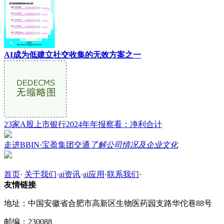
AI成为低建立社交收集的无效方案之一
23家A股上市银行2024年年报察看：净利合计
走进BBIN·宝盈集团交通
了解公司情况及企业文化
首页
·
关于我们
·
ai资讯
·
ai应用
·
联系我们
·
友情链接
地址：中国安徽省合肥市高新区生物医药园支路华佗巷88号
邮编：230088