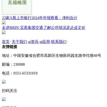
23家A股上市银行2024年年报察看：净利合计
走进BBIN·宝盈集团交通
了解公司情况及企业文化
首页
·
关于我们
·
ai资讯
·
ai应用
·
联系我们
·
友情链接
地址：中国安徽省合肥市高新区生物医药园支路华佗巷88号
邮编：230088
电话：0551-65331919
扫码关注