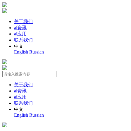
关于我们
ai资讯
ai应用
联系我们
中文
English
Russian
关于我们
ai资讯
ai应用
联系我们
中文
English
Russian