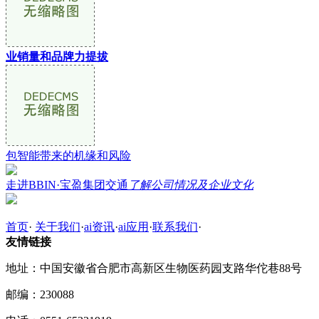
业销量和品牌力提拔
包智能带来的机缘和风险
走进BBIN·宝盈集团交通
了解公司情况及企业文化
首页
·
关于我们
·
ai资讯
·
ai应用
·
联系我们
·
友情链接
地址：中国安徽省合肥市高新区生物医药园支路华佗巷88号
邮编：230088