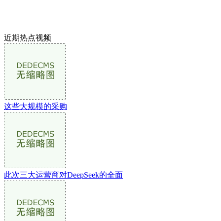
近期热点视频
这些大规模的采购
此次三大运营商对DeepSeek的全面