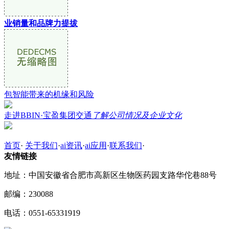
业销量和品牌力提拔
包智能带来的机缘和风险
走进BBIN·宝盈集团交通
了解公司情况及企业文化
首页
·
关于我们
·
ai资讯
·
ai应用
·
联系我们
·
友情链接
地址：中国安徽省合肥市高新区生物医药园支路华佗巷88号
邮编：230088
电话：0551-65331919