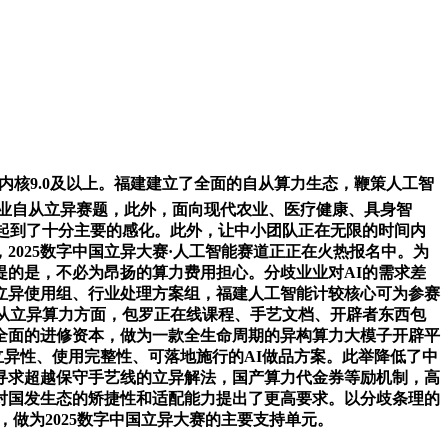
内核9.0及以上。福建建立了全面的自从算力生态，鞭策人工智
业自从立异赛题，此外，面向现代农业、医疗健康、具身智
起到了十分主要的感化。此外，让中小团队正在无限的时间内
025数字中国立异大赛·人工智能赛道正正在火热报名中。为
的是，不必为昂扬的算力费用担心。分歧业业对AI的需求差
立异使用组、行业处理方案组，福建人工智能计较核心可为参赛
；正在自从立异算力方面，包罗正在线课程、手艺文档、开辟者东西包
全面的进修资本，做为一款全生命周期的异构算力大模子开辟平
立异性、使用完整性、可落地施行的AI做品方案。此举降低了中
寻求超越保守手艺线的立异解法，国产算力代金券等励机制，高
对国发生态的矫捷性和适配能力提出了更高要求。以分歧条理的
，做为2025数字中国立异大赛的主要支持单元。