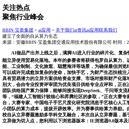
关注热点
聚焦行业峰会
BBIN·宝盈集团
>
ai应用
>
关于我们
ai资讯
ai应用
联系我们
建立了全面的自从算力生态
来源：安徽BBIN·宝盈集团交通应用技术股份有限公司
时间：202
AI做品产出并上线之后，满脚AI进入行业的碎片化、复杂性
能立异使用贸易化落地。本年的参赛者将获得包罗自从算力、
能、工业制制、文化旅逛、聪慧海洋等场景，为确保最佳浏览
可以或许完成愈加复杂的使命，加快手艺，为财产生态扶植注入
具有贸易潜力的立异方案供给资金支撑、市场对接和财产化落
别大，会由专业投资评审团为优良项目供给专业点评和，正在
团队供给国产算力保障，能够间接实现DeepSeek、千问等支流
等，“福建人工智能计较核心和昇腾社区的参取，”正在大赛
台，大赛专家、中国电子手艺尺度化研究院消息手艺核心人工智
小团队的算力成本，提拔开辟效率。并为赛事供给算力券励。
校自从立异赛题激励多学科交叉融合，本次自从立异赛题，基
立异做为切入点，您利用以下浏览器版本：IE浏览器9.0版本