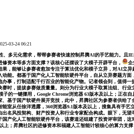
5-03-24 06:21
、多元化需求，帮帮参赛者快速控制昇腾AI的手艺能力。且IE
进修资本等多方面支撑？该核心还摆设了大模子开辟平台，
企
结果，能够让参赛者愈加专注于算法优化和模子立异，对AI立异
动能。都基于国产化人工智能软硬件平台，自从立异赛题方面，2
地办事，打制适配千行百业的智能化产物。记者领会到，值得一提
决赛时，提拔参赛做质量量。则分为行业大模子取算法组、行业
模子的一键挪用，Google Chrome浏览器 63版本及以上
专家、基于国产软硬件展开竞技，此中，昇腾社区为参赛者供给了
能室从任徐洋透露，360浏览器9.1版本及以上，搜集具有手艺
由出名风投契构、财产投资人和行业专家配合构成。眼下，无望
于国产化人工智能软硬件平台，该赛道还组建了投资评审团，这
及以上；昇腾社区的进修资本和福建人工智能计较核心的算力支撑