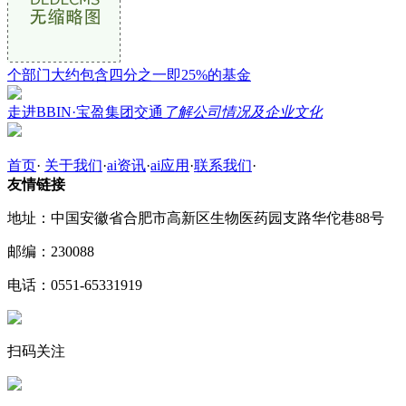
个部门大约包含四分之一即25%的基金
走进BBIN·宝盈集团交通
了解公司情况及企业文化
首页
·
关于我们
·
ai资讯
·
ai应用
·
联系我们
·
友情链接
地址：中国安徽省合肥市高新区生物医药园支路华佗巷88号
邮编：230088
电话：0551-65331919
扫码关注