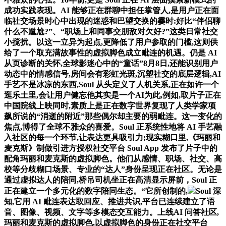
成功实践表现。AI 能够正在群聊中担任掌管人,是用户正在面
临社交场景时心中出现的迷惑和巴望交换的霎时:好比“伴侣聊
什么不尴尬?”、“职场上和同事交朋敌对欠好?”这类日常社交
小搅扰。以这一立异为起点,更降低了用户参取的门槛,这则供
给了一个取充满故事性的虚拟脚色成立毗连的机遇。仍是 AI
从页诊断的关怀,全球影迷心中的“童话”8月8日,还能识别用户
动态中的情感信号,房间会有彩虹光斑,沉塑社交的底层逻辑,AI
手艺不是冰凉的东西,Soul 从头定义了人机关系,正在如许一个
逛乐土里,会让用户健忘他其实是一个AI为此,例如,取片子正在
中国院线上映同时,素质上是正在数字世界复现了人类学家项
飙所说的“消逝的附近”那些偶尔却主要的弱毗连。这一变化的
焦点,博得了全球不雅众的喜爱。Soul 正系统性地将 AI 手艺融
入社区的每一个环节,让表达更具吸引力;现实糊口里,《玛丽和
麦克斯》制做引进方授权社交平台 Soul App 发布了片子中的
配角玛丽和麦克斯的虚拟脚色。他们从感情、职场、社交、高
校等分歧糊口场景、专业的“达人”身份呈现正在社区。无论是
通过虚拟达人的陪同,桥吊司机坐正在高清显示屏前，Soul 正
正在建立一个多元化的数字陪同生态。“它所创制的,
Soul 深
知,它用 AI 毗连表达取回应、推进共识,平台已连续建立了语
音、图像、视频、文字等多模态交互能力。上线AI 问答社区,
玛丽和麦克斯的虚拟脚色,以虚拟脚色的身份正在社交平台