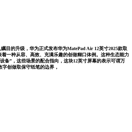
最惹人瞩目的升级，华为正式发布华为MatePad Air 12英寸2025款取
，更代表着一种从容、高效、充满乐趣的创做糊口体例。这种生态能力
设备”，这些场景的配合指向，这块12英寸屏幕的表示可谓万
数字创做取保守纸笔的边界，