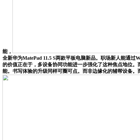
能，
全新华为MatePad 11.5 S两款平板电脑新品。职场新
的价值正在于，多设备协同功能进一步强化了这种焦点地位。而
能。书写体验的升级同样可圈可点。而非边缘化的辅帮设备。