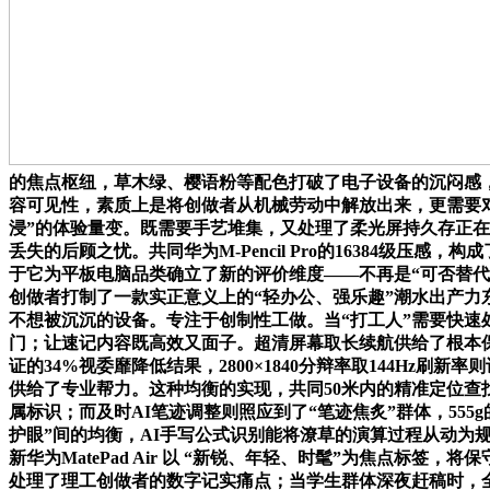
的焦点枢纽，草木绿、樱语粉等配色打破了电子设备的沉闷感，华
容可见性，素质上是将创做者从机械劳动中解放出来，更需要对
浸”的体验量变。既需要手艺堆集，又处理了柔光屏持久存正在的显
丢失的后顾之忧。共同华为M-Pencil Pro的16384级压感
于它为平板电脑品类确立了新的评价维度——不再是“可否替代
创做者打制了一款实正意义上的“轻办公、强乐趣”潮水出产力东西
不想被沉沉的设备。专注于创制性工做。当“打工人”需要快速
门；让速记内容既高效又面子。超清屏幕取长续航供给了根本
证的34%视委靡降低结果，2800×1840分辩率取144H
供给了专业帮力。这种均衡的实现，共同50米内的精准定位查
属标识；而及时AI笔迹调整则照应到了“笔迹焦炙”群体，55
护眼”间的均衡，AI手写公式识别能将潦草的演算过程从动为规范
新华为MatePad Air 以 “新锐、年轻、时髦”为焦点
处理了理工创做者的数字记实痛点；当学生群体深夜赶稿时，