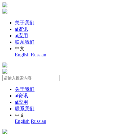
关于我们
ai资讯
ai应用
联系我们
中文
English
Russian
关于我们
ai资讯
ai应用
联系我们
中文
English
Russian