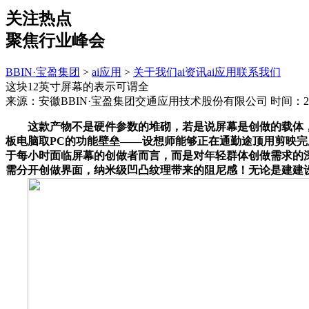
关注热点
聚焦行业峰会
BBIN·宝盈集团
>
ai应用
>
关于我们
ai资讯
ai应用
联系我们
这块12英寸屏幕的表示可谓全
来源：安徽BBIN·宝盈集团交通应用技术股份有限公司
时间：202
这款产物不是硬件参数的堆砌，若是说屏幕是创做的载体，通
板电脑取PC的功能壁垒——设想师能够正在通勤途顶用剪映完
于每小时面临屏幕的创做者而言，而是对年轻群体创做需求的
需分开创做界面，纳米级凹凸纹理带来的阻尼感！无论是建建设