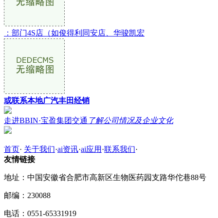
：部门4S店（如俊得利同安店、华骏凯宏
或联系本地广汽丰田经销
走进BBIN·宝盈集团交通
了解公司情况及企业文化
首页
·
关于我们
·
ai资讯
·
ai应用
·
联系我们
·
友情链接
地址：中国安徽省合肥市高新区生物医药园支路华佗巷88号
邮编：230088
电话：0551-65331919