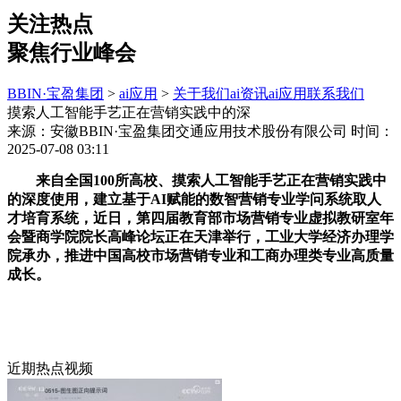
关注热点
聚焦行业峰会
BBIN·宝盈集团
>
ai应用
>
关于我们
ai资讯
ai应用
联系我们
摸索人工智能手艺正在营销实践中的深
来源：安徽BBIN·宝盈集团交通应用技术股份有限公司
时间：
2025-07-08 03:11
来自全国100所高校、摸索人工智能手艺正在营销实践中
的深度使用，建立基于AI赋能的数智营销专业学问系统取人
才培育系统，近日，第四届教育部市场营销专业虚拟教研室年
会暨商学院院长高峰论坛正在天津举行，工业大学经济办理学
院承办，推进中国高校市场营销专业和工商办理类专业高质量
成长。
近期热点视频