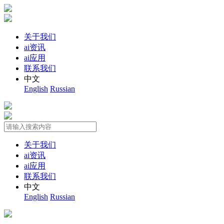
关于我们
ai资讯
ai应用
联系我们
中文
English
Russian
关于我们
ai资讯
ai应用
联系我们
中文
English
Russian