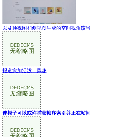
以及顶视图和侧视图生成的空间视角该当
报道愈加活泼、风趣
使模子可以或许捕获帧序索引并正在帧间