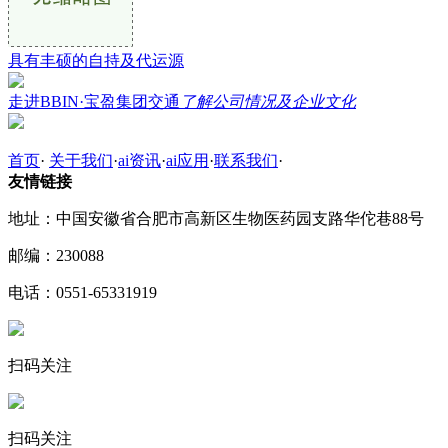
具有丰硕的自持及代运源
走进BBIN·宝盈集团交通
了解公司情况及企业文化
首页
·
关于我们
·
ai资讯
·
ai应用
·
联系我们
·
友情链接
地址：中国安徽省合肥市高新区生物医药园支路华佗巷88号
邮编：230088
电话：0551-65331919
扫码关注
扫码关注