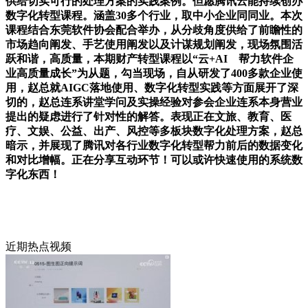
供给切实可行的处理方案的实践案例。但愿腾讯云能持续创办
数字化转型课程。涵盖30多个行业，取中小企业同同业。本次
课程结合东莞软件协会配合举办，从分歧角度供给了前瞻性的
市场趋向阐发、手艺使用阐发以及计谋规划阐发，现场氛围活
跃和谐，高质量，本期财产转型课程以“云+AI 帮力软件企
业高质量成长”为从题，勾当现场，自从研发了400多款企业使
用，赵总就AIGC落地使用、数字化转型实践等方面展开了深
切的，赵总连系讲堂学问及实操经验对参会企业连系本身营业
提出的疑虑进行了针对性的解答。表现正在文旅、教育、医
疗、文娱、公益、出产、风控等多板块数字化处理方案，赵总
暗示，并展现了腾讯对各行业数字化转型帮力前后的数据变化
和对比增幅。正在分享互动环节！可以或许快速使用的系统数
字化东西！
近期热点视频