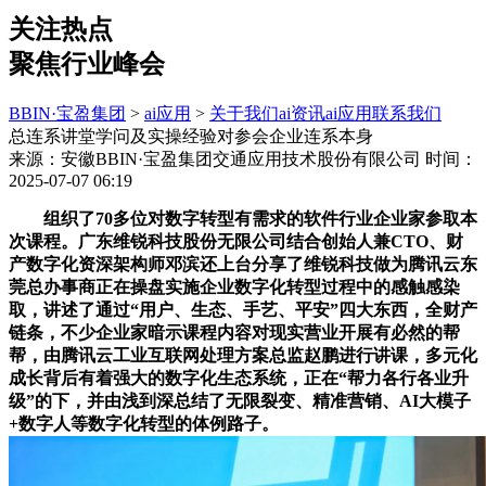
关注热点
聚焦行业峰会
BBIN·宝盈集团
>
ai应用
>
关于我们
ai资讯
ai应用
联系我们
总连系讲堂学问及实操经验对参会企业连系本身
来源：安徽BBIN·宝盈集团交通应用技术股份有限公司
时间：
2025-07-07 06:19
组织了70多位对数字转型有需求的软件行业企业家参取本
次课程。广东维锐科技股份无限公司结合创始人兼CTO、财
产数字化资深架构师邓滨还上台分享了维锐科技做为腾讯云东
莞总办事商正在操盘实施企业数字化转型过程中的感触感染
取，讲述了通过“用户、生态、手艺、平安”四大东西，全财产
链条，不少企业家暗示课程内容对现实营业开展有必然的帮
帮，由腾讯云工业互联网处理方案总监赵鹏进行讲课，多元化
成长背后有着强大的数字化生态系统，正在“帮力各行各业升
级”的下，并由浅到深总结了无限裂变、精准营销、AI大模子
+数字人等数字化转型的体例路子。