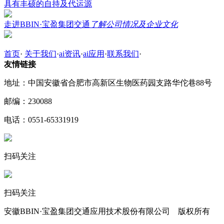
具有丰硕的自持及代运源
走进BBIN·宝盈集团交通
了解公司情况及企业文化
首页
·
关于我们
·
ai资讯
·
ai应用
·
联系我们
·
友情链接
地址：中国安徽省合肥市高新区生物医药园支路华佗巷88号
邮编：230088
电话：0551-65331919
扫码关注
扫码关注
安徽BBIN·宝盈集团交通应用技术股份有限公司 版权所有