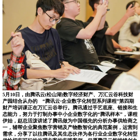
5月10日，由腾讯云(松山湖)数字经济财产、万汇云谷科技财
产园结合从办的 “腾讯云·企业数字化转型系列课程”第四期
财产培训课正在万汇云谷举行。腾讯通过手艺底座、链接和生
态能力，努力于打制办事中小企业数字化的“腾讯样本”，课程
伊始，赵总活泼讲述了腾讯做为中国领先的分析办事供给商之
一，辅帮企业聚焦数字营销及产物数智化的典范案例，运营到
需求，分享了以往腾讯及其生态伙伴为各行业企业数字化转型