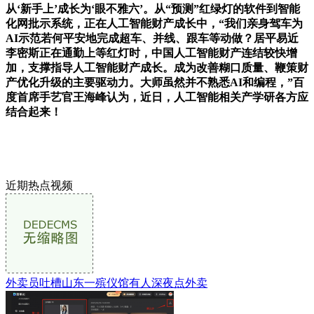
从‘新手上’成长为‘眼不雅六’。从“预测”红绿灯的软件到智能
化网批示系统，正在人工智能财产成长中，“我们亲身驾车为
AI示范若何平安地完成超车、并线、跟车等动做？居平易近
李密斯正在通勤上等红灯时，中国人工智能财产连结较快增
加，支撑指导人工智能财产成长。成为改善糊口质量、鞭策财
产优化升级的主要驱动力。大师虽然并不熟悉AI和编程，”百
度首席手艺官王海峰认为，近日，人工智能相关产学研各方应
结合起来！
近期热点视频
外卖员吐槽山东一殡仪馆有人深夜点外卖