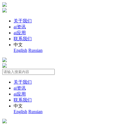
关于我们
ai资讯
ai应用
联系我们
中文
English
Russian
关于我们
ai资讯
ai应用
联系我们
中文
English
Russian