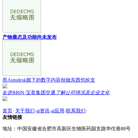
产物最态及功能尚未发布
而Autodesk旗下的数字内容创做东西也纷支
走进BBIN·宝盈集团交通
了解公司情况及企业文化
首页
·
关于我们
·
ai资讯
·
ai应用
·
联系我们
·
友情链接
地址：中国安徽省合肥市高新区生物医药园支路华佗巷88号