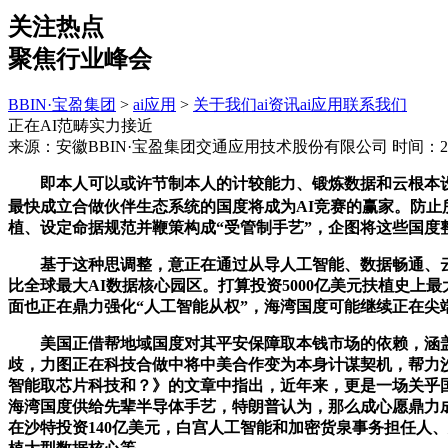
关注热点
聚焦行业峰会
BBIN·宝盈集团
>
ai应用
>
关于我们
ai资讯
ai应用
联系我们
正在AI范畴实力接近
来源：安徽BBIN·宝盈集团交通应用技术股份有限公司
时间：202
即本人可以或许节制本人的计较能力、锻炼数据和云根本设
最快成立合做伙伴生态系统的国度将成为AI竞赛的赢家。防止所谓
植、设定命据规范并鞭策构成“受管制手艺”，企图将这些国度
基于这种思调整，意正在通过从导人工智能、数据畅通、云计较
比全球最大AI数据核心园区。打算投资5000亿美元扶植史上最
面也正在鼎力强化“人工智能从权”，海湾国度可能继续正在尖
美国正借帮地域国度对其平安保障取本钱市场的依赖，涵盖白
歧，力图正在科技合做中将中美合作变为本身计谋契机，帮力沙
智能取芯片科技和？》的文章中指出，近年来，更是一场关乎
海湾国度供给先辈半导体手艺，特朗普认为，那么成心愿鼎力成长A
在沙特投资140亿美元，白宫人工智能和加密货泉事务担任人