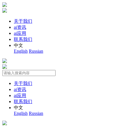
关于我们
ai资讯
ai应用
联系我们
中文
English
Russian
关于我们
ai资讯
ai应用
联系我们
中文
English
Russian