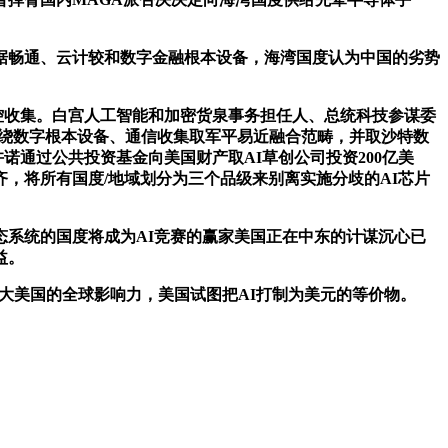
畅通、云计较和数字金融根本设备，海湾国度认为中国的劣势
控收集。白宫人工智能和加密货泉事务担任人、总统科技参谋委
环绕数字根本设备、通信收集取军平易近融合范畴，并取沙特数
则许诺通过公共投资基金向美国财产取AI草创公司投资200亿美
，将所有国度/地域划分为三个品级来别离实施分歧的AI芯片
系统的国度将成为AI竞赛的赢家美国正在中东的计谋沉心已
益。
大美国的全球影响力，美国试图把AI打制为美元的等价物。