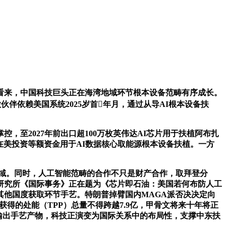
来，中国科技巨头正在海湾地域环节根本设备范畴有序成长。
伙伴依赖美国系统2025岁首年月，通过从导AI根本设备扶
2027年前出口超100万枚英伟达AI芯片用于扶植阿布扎
将正在美投资等额资金用于AI数据核心取能源根本设备扶植。一方
域。同时，人工智能范畴的合作不只是财产合作，取拜登分
务研究所《国际事务》正在题为《芯片即石油：美国若何布防人工
他国度获取环节手艺。特朗普掉臂国内MAGA派否决决定向
获得的处能（TPP）总量不得跨越7.9亿，甲骨文将来十年将正
东输出手艺产物，科技正演变为国际关系中的布局性，支撑中东扶