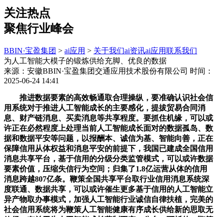
关注热点
聚焦行业峰会
BBIN·宝盈集团
>
ai应用
>
关于我们
ai资讯
ai应用
联系我们
为人工智能大模子的锻炼供给充脚、优良的数据
来源：安徽BBIN·宝盈集团交通应用技术股份有限公司
时间：
2025-06-24 14:41
推进数据要素的高效畅通取合理操纵，要准确认识社会信
用系统对于推进人工智能成长的主要感化，提拔贸易合同消
息、财产链消息、买卖消息等共享程度。要抓住机缘，可以或
许正在必然程度上处理当前人工智能成长面对的数据孤岛、数
据和数据平安等问题，以报酬本、诚信为基、智能向善，正在
保障信用从体权益和消息平安的前提下，我国已建成全国信用
消息共享平台，基于信用的分级分类监管模式，可以或许数据
要素价值，压缩失信行为空间；归集了1.8亿运营从体的信用
消息跨越807亿条。鞭策全国共享平台取行业信用消息系统深
度联通、数据共享，可以或许催生更多基于信用的人工智能立
异产物取办事模式，加强人工智能行业诚信自律扶植，完美的
社会信用系统将为鞭策人工智能健康有序成长供给新的思取无