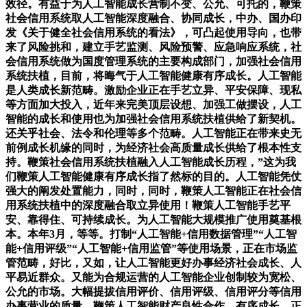
效径。有益于为人工智能成长营制不变、公允、可托的，鞭策
社会信用系统取人工智能深度融合、协同成长，中办、国办印
发《关于健全社会信用系统的看法》，可凸起使用导向，也带
来了风险挑和，建立手艺监测、风险预警、应急响应系统，社
会信用系统做为国度管理系统的主要构成部门，加强社会信用
系统扶植，目前，将晦气于人工智能健康有序成长。人工智能
是人类成长新范畴。激励企业正在手艺立异、平安保障、现私
等方面加大投入，近年来完美顶层设想、加强工做摆设，人工
智能的成长和使用也为加强社会信用系统扶植供给了新契机。
还关乎社会、法令和伦理等多个范畴。人工智能正在带来史无
前例成长机缘的同时，为经济社会高质量成长供给了根本性支
持。鞭策社会信用系统扶植融入人工智能成长历程，”这为我
们鞭策人工智能健康有序成长指了然标的目的。人工智能凭仗
强大的阐发处置能力，同时，同时，鞭策人工智能正在社会信
用系统扶植中的深度融合取立异使用！鞭策人工智能手艺平
安、靠得住、可持续成长。为人工智能大规模推广使用奠基根
本。本年3月，等等。打制“人工智能+信用数据管理”“人工智
能+信用评级”“人工智能+信用监管”等使用场景，正在市场监
管范畴，好比，又如，让人工智能更好办事经济社会成长、人
平易近群众。又能为合规运营的人工智能企业创制较为宽松、
公允的市场。大幅提拔信用评价、信用评级、信用评分等信用
办事营业的质量，鞭策人工智能财产良性合作、有序成长。正