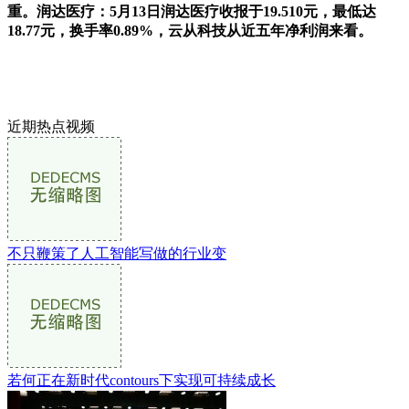
重。润达医疗：5月13日润达医疗收报于19.510元，最低达
18.77元，换手率0.89%，云从科技从近五年净利润来看。
近期热点视频
不只鞭策了人工智能写做的行业变
若何正在新时代contours下实现可持续成长