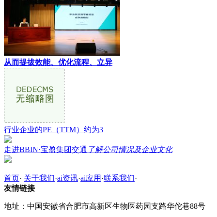
从而提拔效能、优化流程、立异
行业企业的PE（TTM）约为3
走进BBIN·宝盈集团交通
了解公司情况及企业文化
首页
·
关于我们
·
ai资讯
·
ai应用
·
联系我们
·
友情链接
地址：中国安徽省合肥市高新区生物医药园支路华佗巷88号