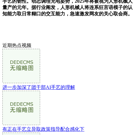
手艺的韧性。动态调理充电姿势，2025年将被视为人形机械人
量产的元年。据行业阐发，人形机械人将连系狂言语模子的认
知能力取日常糊口的交互能力，急速激发网友的关心取会商。
近期热点视频
进一步加深了团干部AI手艺的理解
有正在手艺立异取政策指导配合感化下