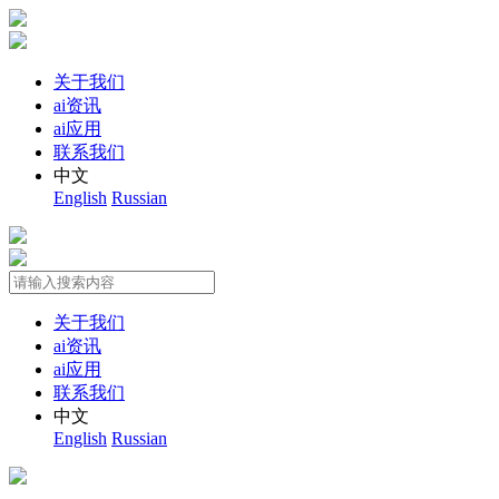
关于我们
ai资讯
ai应用
联系我们
中文
English
Russian
关于我们
ai资讯
ai应用
联系我们
中文
English
Russian