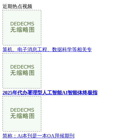
近期热点视频
算机、电子消息工程、数据科学等相关专
2025年代办署理型人工智能AI智能体终极指
简称：Ai本刊是一本OA拜候期刊