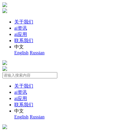
关于我们
ai资讯
ai应用
联系我们
中文
English
Russian
关于我们
ai资讯
ai应用
联系我们
中文
English
Russian