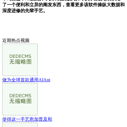
了一个便利和立异的阐发东西，查看更多该软件操纵大数据和
深度进修的先辈手艺。
近期热点视频
做为全球首款通用AIAnt
使得这一手艺愈加普及和