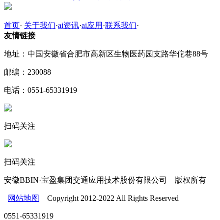
首页
·
关于我们
·
ai资讯
·
ai应用
·
联系我们
·
友情链接
地址：中国安徽省合肥市高新区生物医药园支路华佗巷88号
邮编：230088
电话：0551-65331919
扫码关注
扫码关注
安徽BBIN·宝盈集团交通应用技术股份有限公司 版权所有
网站地图
Copyright 2012-2022 All Rights Reserved
0551-65331919