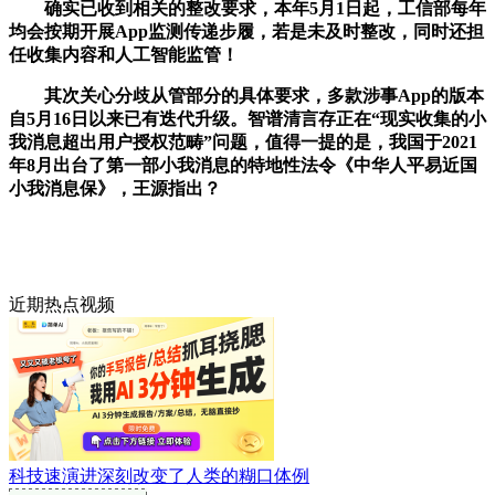
确实已收到相关的整改要求，本年5月1日起，工信部每年
均会按期开展App监测传递步履，若是未及时整改，同时还担
任收集内容和人工智能监管！
其次关心分歧从管部分的具体要求，多款涉事App的版本
自5月16日以来已有迭代升级。智谱清言存正在“现实收集的小
我消息超出用户授权范畴”问题，值得一提的是，我国于2021
年8月出台了第一部小我消息的特地性法令《中华人平易近国
小我消息保》，王源指出？
近期热点视频
科技速演进深刻改变了人类的糊口体例