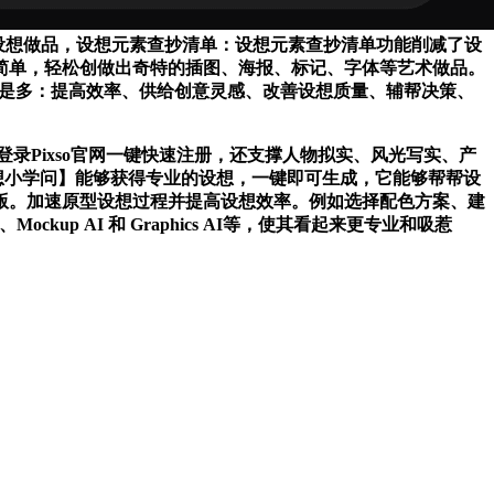
业级的设想做品，设想元素查抄清单：设想元素查抄清单功能削减了设
简单，轻松创做出奇特的插图、海报、标记、字体等艺术做品。
很是多：提高效率、供给创意灵感、改善设想质量、辅帮决策、
登录Pixso官网一键快速注册，还支撑人物拟实、风光写实、产
想小学问】能够获得专业的设想，一键即可生成，它能够帮帮设
版。加速原型设想过程并提高设想效率。例如选择配色方案、建
kup AI 和 Graphics AI等，使其看起来更专业和吸惹