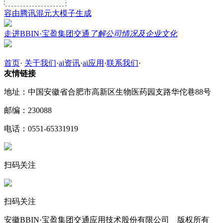
容由腾讯混元大模子生成
走进BBIN·宝盈集团交通
了解公司情况及企业文化
首页
·
关于我们
·
ai资讯
·
ai应用
·
联系我们
·
友情链接
地址：中国安徽省合肥市高新区生物医药园支路华佗巷88号
邮编：230088
电话：0551-65331919
扫码关注
扫码关注
安徽BBIN·宝盈集团交通应用技术股份有限公司 版权所有