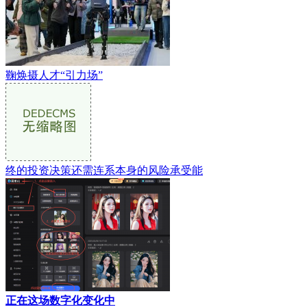
鞠焕摄人才“引力场”
终的投资决策还需连系本身的风险承受能
正在这场数字化变化中