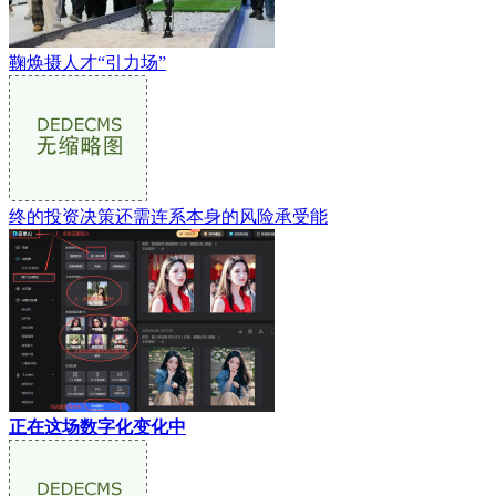
鞠焕摄人才“引力场”
终的投资决策还需连系本身的风险承受能
正在这场数字化变化中