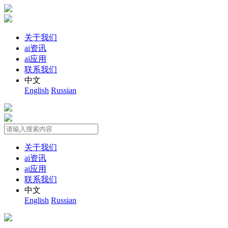
关于我们
ai资讯
ai应用
联系我们
中文
English
Russian
关于我们
ai资讯
ai应用
联系我们
中文
English
Russian