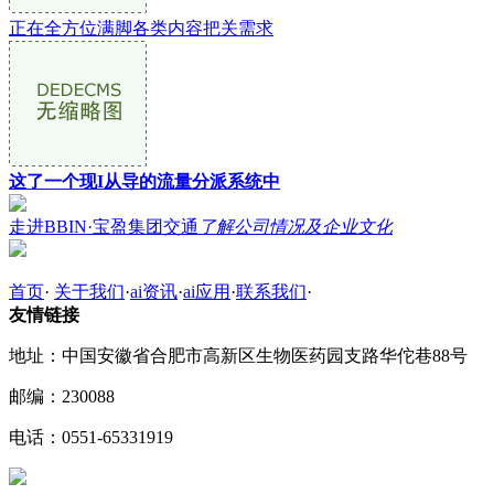
正在全方位满脚各类内容把关需求
这了一个现I从导的流量分派系统中
走进BBIN·宝盈集团交通
了解公司情况及企业文化
首页
·
关于我们
·
ai资讯
·
ai应用
·
联系我们
·
友情链接
地址：中国安徽省合肥市高新区生物医药园支路华佗巷88号
邮编：230088
电话：0551-65331919