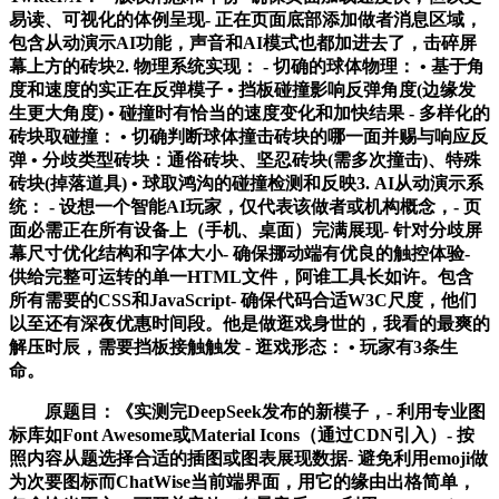
易读、可视化的体例呈现- 正在页面底部添加做者消息区域，
包含从动演示AI功能，声音和AI模式也都加进去了，击碎屏
幕上方的砖块2. 物理系统实现： - 切确的球体物理： • 基于角
度和速度的实正在反弹模子 • 挡板碰撞影响反弹角度(边缘发
生更大角度) • 碰撞时有恰当的速度变化和加快结果 - 多样化的
砖块取碰撞： • 切确判断球体撞击砖块的哪一面并赐与响应反
弹 • 分歧类型砖块：通俗砖块、坚忍砖块(需多次撞击)、特殊
砖块(掉落道具) • 球取鸿沟的碰撞检测和反映3. AI从动演示系
统： - 设想一个智能AI玩家，仅代表该做者或机构概念，- 页
面必需正在所有设备上（手机、桌面）完满展现- 针对分歧屏
幕尺寸优化结构和字体大小- 确保挪动端有优良的触控体验-
供给完整可运转的单一HTML文件，阿谁工具长如许。包含
所有需要的CSS和JavaScript- 确保代码合适W3C尺度，他们
以至还有深夜优惠时间段。他是做逛戏身世的，我看的最爽的
解压时辰，需要挡板接触触发 - 逛戏形态： • 玩家有3条生
命。
原题目：《实测完DeepSeek发布的新模子，- 利用专业图
标库如Font Awesome或Material Icons（通过CDN引入）- 按
照内容从题选择合适的插图或图表展现数据- 避免利用emoji做
为次要图标而ChatWise当前端界面，用它的缘由出格简单，