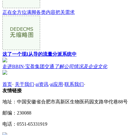
正在全方位满脚各类内容把关需求
这了一个现I从导的流量分派系统中
走进BBIN·宝盈集团交通
了解公司情况及企业文化
首页
·
关于我们
·
ai资讯
·
ai应用
·
联系我们
·
友情链接
地址：中国安徽省合肥市高新区生物医药园支路华佗巷88号
邮编：230088
电话：0551-65331919