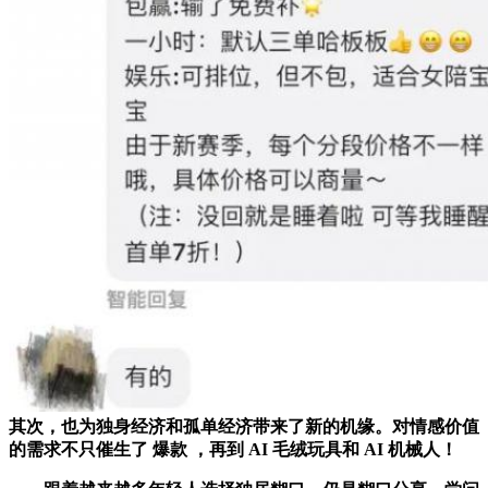
其次，也为独身经济和孤单经济带来了新的机缘。对情感价值
的需求不只催生了 爆款 ，再到 AI 毛绒玩具和 AI 机械人！