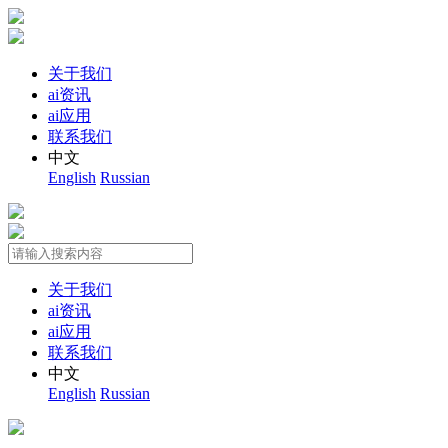
关于我们
ai资讯
ai应用
联系我们
中文
English
Russian
关于我们
ai资讯
ai应用
联系我们
中文
English
Russian