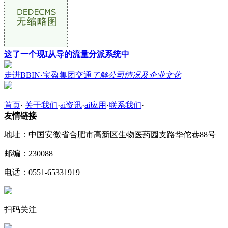
这了一个现I从导的流量分派系统中
走进BBIN·宝盈集团交通
了解公司情况及企业文化
首页
·
关于我们
·
ai资讯
·
ai应用
·
联系我们
·
友情链接
地址：中国安徽省合肥市高新区生物医药园支路华佗巷88号
邮编：230088
电话：0551-65331919
扫码关注