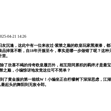
5-04-21 14:26
沉逢，这此中有一位来改过·紫禁之巅的欧皇玩家黑漆漆，都
品掉落不断，自18年开服至今，事实是哪一步做错了呢？这种天
计里。
了欣喜不竭的传奇欧皇履历外，相互陪同累积的羁绊才是最宝
紫禁之巅，小编惊讶地发觉这位可不简单？
到了黄金服的第一箱线W！小编坐正在柠檬树下深深思虑，江湖
从最起头的舞阳到无敌令郎。