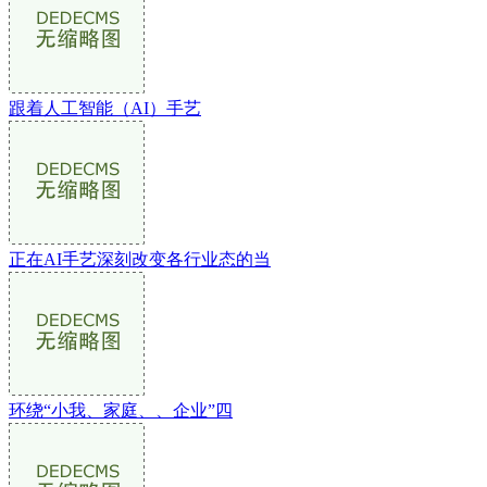
跟着人工智能（AI）手艺
正在AI手艺深刻改变各行业态的当
环绕“小我、家庭、、企业”四