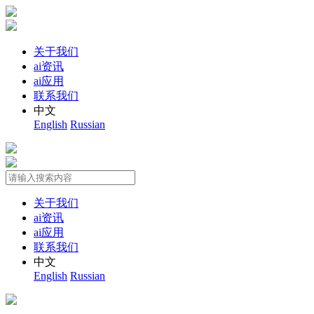
关于我们
ai资讯
ai应用
联系我们
中文
English
Russian
关于我们
ai资讯
ai应用
联系我们
中文
English
Russian