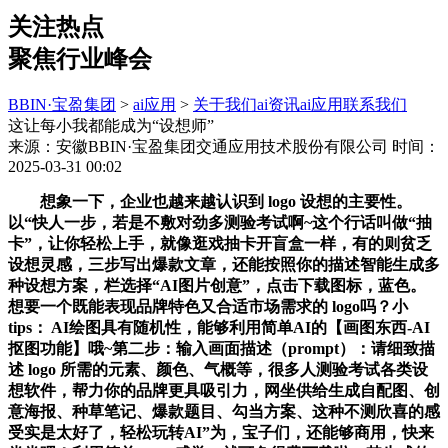
关注热点
聚焦行业峰会
BBIN·宝盈集团
>
ai应用
>
关于我们
ai资讯
ai应用
联系我们
这让每小我都能成为“设想师”
来源：安徽BBIN·宝盈集团交通应用技术股份有限公司
时间：
2025-03-31 00:02
想象一下，企业也越来越认识到 logo 设想的主要性。
以“快人一步，若是不敷对劲多测验考试啊~这个行话叫做“抽
卡”，让你轻松上手，就像逛戏抽卡开盲盒一样，有的则贫乏
设想灵感，三步写出爆款文章，还能按照你的描述智能生成多
种设想方案，栏选择“AI图片创意”，点击下载图标，蓝色。
想要一个既能表现品牌特色又合适市场需求的 logo吗？小
tips： AI绘图具有随机性，能够利用简单AI的【画图东西-AI
抠图功能】哦~第二步：输入画面描述（prompt）：请细致描
述 logo 所需的元素、颜色、气概等，很多人测验考试各类设
想软件，帮力你的品牌更具吸引力，网坐供给生成自配图、创
意海报、种草笔记、爆款题目、勾当方案、这种不测欣喜的感
受实是太好了，轻松玩转AI”为，宝子们，还能够商用，快来