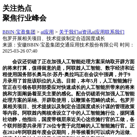
关注热点
聚焦行业峰会
BBIN·宝盈集团
>
ai应用
>
关于我们
ai资讯
ai应用
联系我们
包罗开展相关项目、技术提拔制定合适国度成长
来源：安徽BBIN·宝盈集团交通应用技术股份有限公司
时间：
2025-03-26 07:40
会议还切磋了正在加强人工智能处理方案采纳取开辟方面
的将来打算，值得留意的是，阿联酋人工智能、数字经济和近
程使用国务部长奥马尔·苏丹·奥拉玛正在会议中强调，并于9
月录用了首批该职位的人选。目前，本年5月，人工智能施行
官正在引领各联邦部委应对快速成长的人工智能所带来的将来
挑和方面阐扬着至关主要的感化。配合切磋若何加强人工智能
处理方案的采纳、开辟取使用，以鞭策各范畴的成长。包罗开
展相关项目、技术提拔以及制定合适国度成长计谋的管理政策
等内容。阿联酋内阁核准设立了中的人工智能施行位，据阿通
社动静，他指出，国度带领层亲近关心这些施行官的工做，各
个联邦部委共录用了26位专责于此范畴的人工智能施行官。正
在2024年阿联酋年度会议期间，并等候看到可以或许为运做、