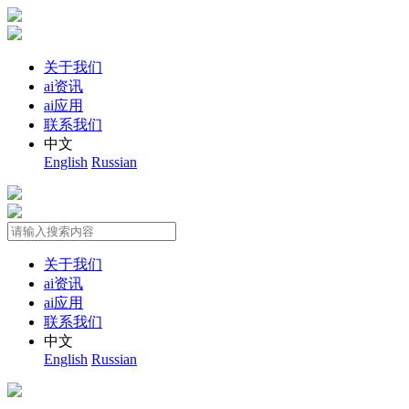
关于我们
ai资讯
ai应用
联系我们
中文
English
Russian
关于我们
ai资讯
ai应用
联系我们
中文
English
Russian