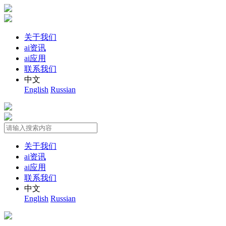
关于我们
ai资讯
ai应用
联系我们
中文
English
Russian
关于我们
ai资讯
ai应用
联系我们
中文
English
Russian