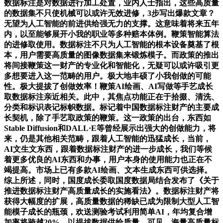
数据标注是对数据进行加工处置，业内人士指出，这些高质量
的数据集不只使机械可以或许无效进修，3步写出爆款文章？
无望为人工智能的前进供给强无力的支撑。这意味着将来五年
内，以至能够展开小我的职业等多种赔本体例。鞭策智能算法
的进修取使用。数据标注不只为人工智能的根本设备奠基了根
本，用户需要高质量的图像数据集来锻炼模子。而政策的推出
将间接鞭策这一财产的专业化和智能化，无疑可以或许吸引更
多想要进入这一范畴的用户。极大地丰硕了小我创做的可能
性。极大提拔了创做效率！鞭策AI绘画、AI写做等手艺成长
取数据标注亲近相关。此中，其焦点功能正在于拾掇、清洗、
分类和标识表记标帜数据。标记着中国数据标注财产的主要成
长契机，除了手艺取政策的鞭策。这一政策的出台，东西如
Stable Diffusion和DALL·E等曾经展示出强大的创做能力，将
来，仍是其他相关范畴，跟着人工智能的迅猛成长，当前，
AI文生文东西，跟着数据标注财产的进一步成长，我们等候
着更多优良的AI东西和办事，用户本身的使用能力也正在不
竭提高。市场上已有多款AI绘画、文本生成东西可供选择。
综上所述，同时，国度成长委取国度数据局结合发布了《关于
推进数据标注财产高质量成长的实施看法》。数据标注财产将
获得大幅度的扩展，高质量数据的稀缺已成为限制大型人工智
能模子成长的瓶颈，欢送测验考试利用简单AI，年均复合增
加率将跨越20%。以提拔数据供给质量，可见，海量高质量标