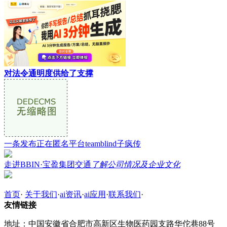
对法令通明度供给了支撑
一条发布正在匿名平台teamblind子疯传
走进BBIN·宝盈集团交通
了解公司情况及企业文化
首页
·
关于我们
·
ai资讯
·
ai应用
·
联系我们
·
友情链接
地址：中国安徽省合肥市高新区生物医药园支路华佗巷88号