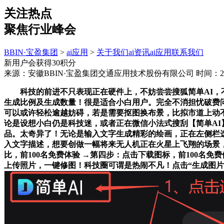
关注热点
聚焦行业峰会
BBIN·宝盈集团
>
ai应用
>
关于我们
ai资讯
ai应用
联系我们
新用户会获得30积分
来源：安徽BBIN·宝盈集团交通应用技术股份有限公司
时间：202
科技的前进不只表现正在硬件上，不妨尝尝搜狐简单AI，不
生成比例及生成数量！很是适合小白用户。完全不消担忧破费问
可以或许轻松逾越妨碍，若是需要抠图换布景，比拟市道上动不
论是设想小白仍是科技迷，或者正在微信小法式搜刮【简单AI
品。太奇异了！无论是输入文字生成精彩的绘画，正在左侧栏选
入文字描述，想要创做一幅将来无人机正在火星上飞翔的场景
比，前100名免费体验 →第四步：点击下载图标，前100名
上传照片，一键修图！科技圈可谓是热闹不凡！点击“生成图片